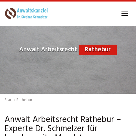
Skip
to
Tog
main
navi
content
Anwalt Arbeitsrecht
Rathebur
Start
»
Rathebur
Anwalt Arbeitsrecht Rathebur –
Experte Dr. Schmelzer für