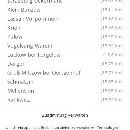
Strasburg Uckermark
(15.03 km)
Klein Bünzow
(15.11 km)
Lassan Vorpommern
(15.16 km)
Krien
(15.26 km)
Pulow
(15.38 km)
Vogelsang-Warsin
(15.59 km)
Luckow bei Torgelow
(15.6 km)
Dargen
(15.73 km)
Groß Miltzow bei Oertzenhof
(15.73 km)
Schmatzin
(15.85 km)
Mellenthin
(15.85 km)
Rankwitz
(15.92 km)
Siedenbollentin
(16.35 km)
Zustimmung verwalten
Liepen bei Anklam
(16.56 km)
Viereck
(16.73 km)
Um dir ein optimales Erlebnis zu bieten, verwenden wir Technologien