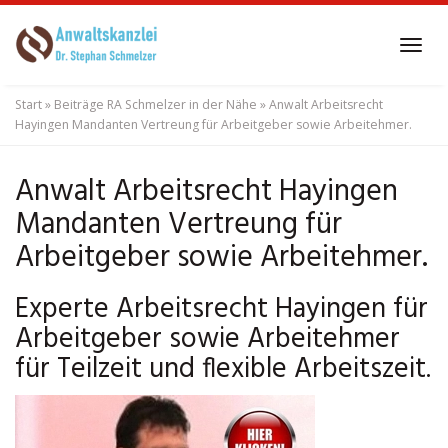
Skip
to
Tog
main
navi
content
Start
»
Beiträge RA Schmelzer in der Nähe
»
Anwalt Arbeitsrecht
Hayingen Mandanten Vertreung für Arbeitgeber sowie Arbeitehmer.
Anwalt Arbeitsrecht Hayingen
Mandanten Vertreung für
Arbeitgeber sowie Arbeitehmer.
Experte Arbeitsrecht Hayingen für
Arbeitgeber sowie Arbeitehmer
für Teilzeit und flexible Arbeitszeit.