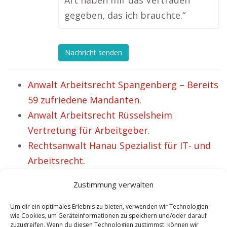
Art haben mir das Vertrauen
gegeben, das ich brauchte.“
Nachricht senden
Anwalt Arbeitsrecht Spangenberg – Bereits
59 zufriedene Mandanten.
Anwalt Arbeitsrecht Rüsselsheim
Vertretung für Arbeitgeber.
Rechtsanwalt Hanau Spezialist für IT- und
Arbeitsrecht.
Anwalt Arbeitsrecht Plettenberg –
Zustimmung verwalten
Mittlerweile 55 zufriedene Klienten.
Anwalt Sonthofen Fachanwalt in Sachen
Um dir ein optimales Erlebnis zu bieten, verwenden wir Technologien
wie Cookies, um Geräteinformationen zu speichern und/oder darauf
Arbeitsrecht und IT Recht.
zuzugreifen. Wenn du diesen Technologien zustimmst, können wir