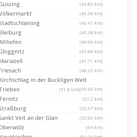
Güssing
(42.82 km)
Völkermarkt
(43.38 km)
Stadtschlaining
(43.47 km)
Bleiburg
(45.38 km)
Althofen
(46.69 km)
Gloggnitz
(47.68 km)
Mariazell
(47.71 km)
Friesach
(48.22 km)
Kirchschlag in der Buckligen Welt
Trieben
(50.56 km)
(51.8 km)
Ternitz
(52.2 km)
Straßburg
(52.57 km)
Sankt Veit an der Glan
(52.63 km)
Oberwölz
(54 km)
Neunkirchen
(54.24 km)