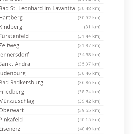
Bad St. Leonhard im Lavanttal
(30.48 km)
Hartberg
(30.52 km)
Kindberg
(31 km)
Fürstenfeld
(31.44 km)
Zeltweg
(31.97 km)
Jennersdorf
(34.58 km)
Sankt Andrä
(35.37 km)
Judenburg
(36.46 km)
Bad Radkersburg
(36.86 km)
Friedberg
(38.74 km)
Mürzzuschlag
(39.42 km)
Oberwart
(39.55 km)
Pinkafeld
(40.15 km)
Eisenerz
(40.49 km)