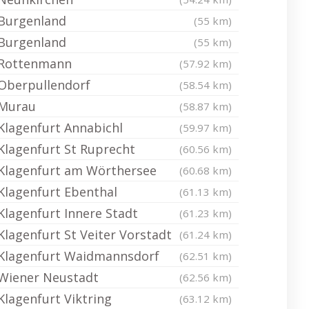
Burgenland
(55 km)
Burgenland
(55 km)
Rottenmann
(57.92 km)
Oberpullendorf
(58.54 km)
Murau
(58.87 km)
Klagenfurt Annabichl
(59.97 km)
Klagenfurt St Ruprecht
(60.56 km)
Klagenfurt am Wörthersee
(60.68 km)
Klagenfurt Ebenthal
(61.13 km)
Klagenfurt Innere Stadt
(61.23 km)
Klagenfurt St Veiter Vorstadt
(61.24 km)
Klagenfurt Waidmannsdorf
(62.51 km)
Wiener Neustadt
(62.56 km)
Klagenfurt Viktring
(63.12 km)