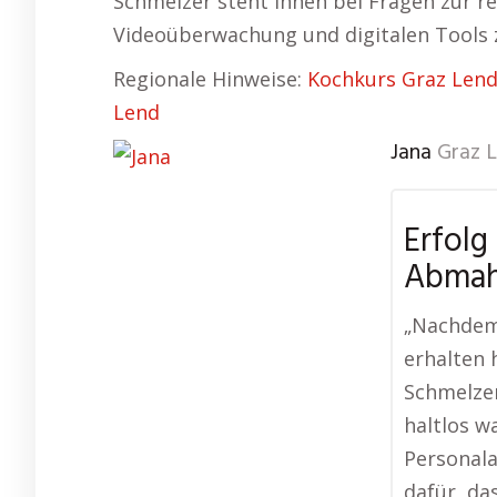
Schmelzer steht Ihnen bei Fragen zur r
Videoüberwachung und digitalen Tools 
Regionale Hinweise:
Kochkurs Graz Len
Lend
Jana
Graz 
Erfolg
Abma
„Nachdem
erhalten h
Schmelzer
haltlos wa
Personala
dafür, da