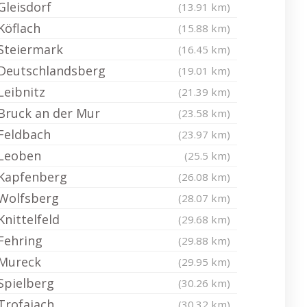
Gleisdorf
(13.91 km)
Köflach
(15.88 km)
Steiermark
(16.45 km)
Deutschlandsberg
(19.01 km)
Leibnitz
(21.39 km)
Bruck an der Mur
(23.58 km)
Feldbach
(23.97 km)
Leoben
(25.5 km)
Kapfenberg
(26.08 km)
Wolfsberg
(28.07 km)
Knittelfeld
(29.68 km)
Fehring
(29.88 km)
Mureck
(29.95 km)
Spielberg
(30.26 km)
Trofaiach
(30.32 km)