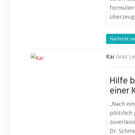
formulier
überzeug
Nachricht s
Kai
Graz L
Hilfe 
einer 
„Nach ein
plötzlich
zuverläss
Dr. Schme