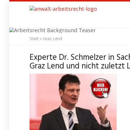
Skip
to
main
content
Start
»
Graz Lend
Anwal
Experte Dr. Schmelzer in Sac
Graz Lend und nicht zuletzt 