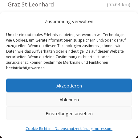
Graz St Leonhard
(55.64 km)
Graz
(55.7 km)
Zustimmung verwalten
Graz Jakomini
(55.84 km)
Graz Liebenau
(56.07 km)
Um dir ein optimales Erlebnis zu bieten, verwenden wir Technologien
wie Cookies, um Geräteinformationen zu speichern und/oder darauf
Graz Ries
(56.33 km)
zuzugreifen. Wenn du diesen Technologien zustimmst, können wir
Graz St Peter
Daten wie das Surfverhalten oder eindeutige IDs auf dieser Website
(56.61 km)
verarbeiten. Wenn du deine Zustimmung nicht erteilst oder
Waidhofen an der Ybbs
(56.89 km)
zurückziehst, können bestimmte Merkmale und Funktionen
beeinträchtigt werden.
Graz Mariatrost
(56.94 km)
Graz Waltendorf
(57.39 km)
Akzeptieren
Ablehnen
Einstellungen ansehen
Cookie-Richtlinie
Datenschutzerklärung
Impressum
Copyright 2025 by Anwalt Arbeitsrecht Dr. Schmelzer |
Sitemap
|