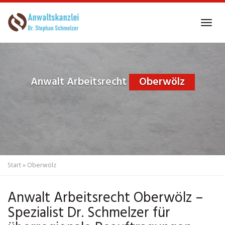
Skip
to
Tog
main
navi
content
Anwalt Arbeitsrecht
Oberwölz
Start
»
Oberwölz
Anwalt Arbeitsrecht Oberwölz –
Spezialist Dr. Schmelzer für