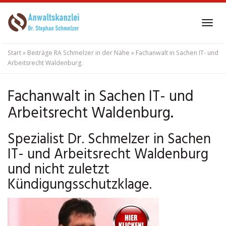
Skip
to
Tog
main
navi
content
Start
»
Beiträge RA Schmelzer in der Nähe
»
Fachanwalt in Sachen IT- und
Arbeitsrecht Waldenburg.
Fachanwalt in Sachen IT- und
Arbeitsrecht Waldenburg.
Spezialist Dr. Schmelzer in Sachen
IT- und Arbeitsrecht Waldenburg
und nicht zuletzt
Kündigungsschutzklage.