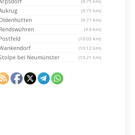
Arpsdorf
(9.75 km)
Aukrug
(9.75 km)
Oldenhütten
(9.77 km)
Rendswühren
(9.9 km)
Postfeld
(10.03 km)
Wankendorf
(10.12 km)
Stolpe bei Neumünster
(10.21 km)