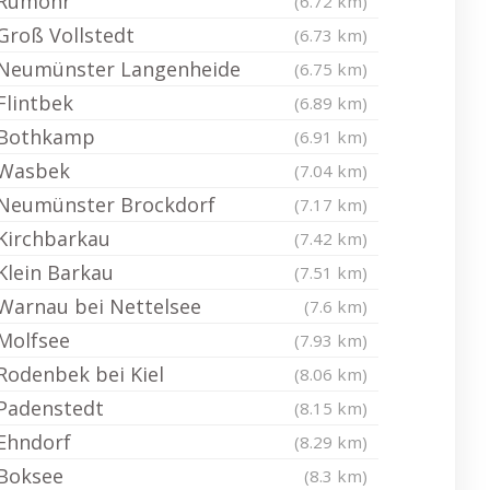
Rumohr
(6.72 km)
Groß Vollstedt
(6.73 km)
Neumünster Langenheide
(6.75 km)
Flintbek
(6.89 km)
Bothkamp
(6.91 km)
Wasbek
(7.04 km)
Neumünster Brockdorf
(7.17 km)
Kirchbarkau
(7.42 km)
Klein Barkau
(7.51 km)
Warnau bei Nettelsee
(7.6 km)
Molfsee
(7.93 km)
Rodenbek bei Kiel
(8.06 km)
Padenstedt
(8.15 km)
Ehndorf
(8.29 km)
Boksee
(8.3 km)