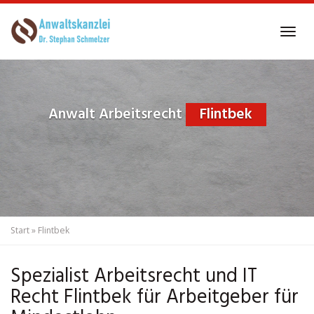
Skip
to
Tog
main
navi
content
Anwalt Arbeitsrecht
Flintbek
Start
»
Flintbek
Spezialist Arbeitsrecht und IT
Recht Flintbek für Arbeitgeber für