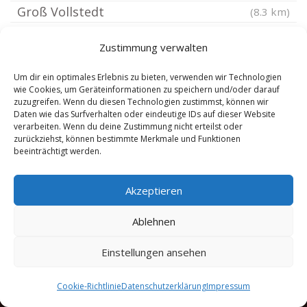
Groß Vollstedt
(8.3 km)
Loop Holstein
(8.37 km)
Zustimmung verwalten
Neumünster Altenholz
(8.39 km)
Mönkeberg
(8.6 km)
Um dir ein optimales Erlebnis zu bieten, verwenden wir Technologien
wie Cookies, um Geräteinformationen zu speichern und/oder darauf
Neuwittenbek
(8.75 km)
zuzugreifen. Wenn du diesen Technologien zustimmst, können wir
Daten wie das Surfverhalten oder eindeutige IDs auf dieser Website
Großharrie
(8.78 km)
verarbeiten. Wenn du deine Zustimmung nicht erteilst oder
Schönkirchen Holstein
(8.87 km)
zurückziehst, können bestimmte Merkmale und Funktionen
beeinträchtigt werden.
Rastorf Holstein
(8.94 km)
Eisendorf Holstein
(8.95 km)
Akzeptieren
Schellhorn bei Preetz
(8.95 km)
Ablehnen
Einstellungen ansehen
Cookie-Richtlinie
Datenschutzerklärung
Impressum