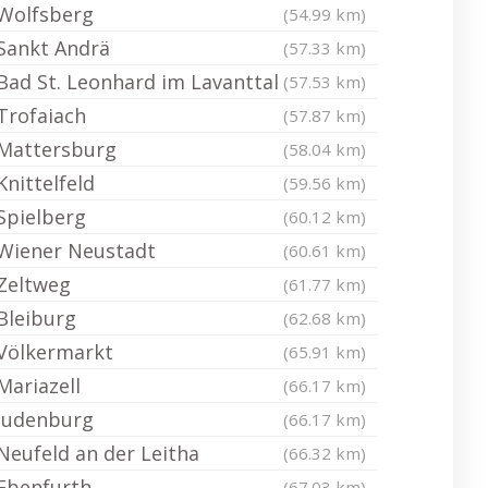
Wolfsberg
(54.99 km)
Sankt Andrä
(57.33 km)
Bad St. Leonhard im Lavanttal
(57.53 km)
Trofaiach
(57.87 km)
Mattersburg
(58.04 km)
Knittelfeld
(59.56 km)
Spielberg
(60.12 km)
Wiener Neustadt
(60.61 km)
Zeltweg
(61.77 km)
Bleiburg
(62.68 km)
Völkermarkt
(65.91 km)
Mariazell
(66.17 km)
Judenburg
(66.17 km)
Neufeld an der Leitha
(66.32 km)
Ebenfurth
(67.03 km)