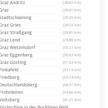
Graz Andritz
(28.83 km)
Graz
(29.01 km)
Stadtschlaining
(29.25 km)
Graz Gries
(29.52 km)
Graz Straßgang
(29.81 km)
Graz Lend
(29.88 km)
Graz Wetzelsdorf
(30.27 km)
Graz Eggenberg
(30.62 km)
Graz Gösting
(31.02 km)
Pinkafeld
(33.14 km)
Friedberg
(34.74 km)
Deutschlandsberg
(38.21 km)
Frohnleiten
(39.66 km)
Voitsberg
(41.21 km)
Kirchschlag in der Buckligen Welt