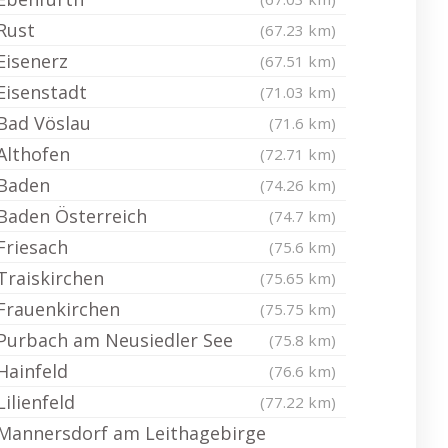
Rust
(67.23 km)
Eisenerz
(67.51 km)
Eisenstadt
(71.03 km)
Bad Vöslau
(71.6 km)
Althofen
(72.71 km)
Baden
(74.26 km)
Baden Österreich
(74.7 km)
Friesach
(75.6 km)
Traiskirchen
(75.65 km)
Frauenkirchen
(75.75 km)
Purbach am Neusiedler See
(75.8 km)
Hainfeld
(76.6 km)
Lilienfeld
(77.22 km)
Mannersdorf am Leithagebirge