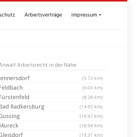
schutz
Arbeitsverträge
Impressum
ring
Anwalt Arbeitsrecht in der Nähe
Jennersdorf
(5.72 km)
Feldbach
(6.03 km)
Fürstenfeld
(8.28 km)
Bad Radkersburg
(14.92 km)
Güssing
(16.97 km)
Mureck
(18.94 km)
Gleisdorf
(19.31 km)