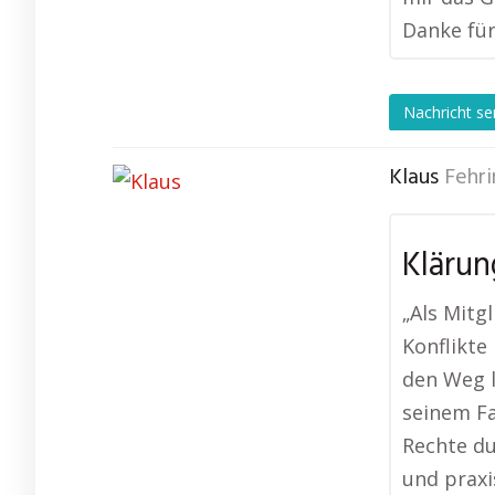
Danke für
Nachricht s
Klaus
Fehri
Klärun
„Als Mitg
Konflikte
den Weg l
seinem Fa
Rechte du
und praxi