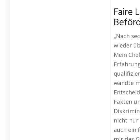
Faire 
Beför
„Nach sec
wieder ü
Mein Che
Erfahrung
qualifizi
wandte mi
Entscheidu
Fakten und
Diskrimin
nicht nur
auch ein 
mir das G