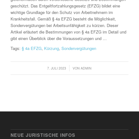
geschützt. Das Entgeltfortzahlungsgesetz (EFZG) bildet eine
wichtige Grundlage für den Schutz von Arbeitnehmern im
Krankheitsfall. Gemäß § 4a EFZG besteht die Möglichkeit,
Sondervergütungen bei Arbeitsunfähigkeit zu kürzen. Dieser
Artikel erläutert die Bestimmungen von § 4a EFZG im Detail und
gibt einen Überblick über die Voraussetzungen und …
Tags:
§ 4a EFZG
,
Kürzung
,
Sondervergütungen
/
7. JULI 2023
VON
ADMIN
NEUE JURISTISCHE INFOS