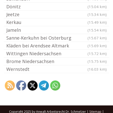
Dönitz
(15.04 km)
Jeetze
(15.34 km)
Kerkau
(15.49 km)
Jameln
(15.54 km)
Sanne-Kerkuhn bei Osterburg
(15.67 km)
Kläden bei Arendsee Altmark
(15.69 km)
Wittingen Niedersachsen
(15.72 km)
Brome Niedersachsen
(15.75 km)
Wernstedt
(16.03 km)
Copyright 2025 by Anwalt Arbeitsrecht Dr. Schmelzer |
Sitemap
|