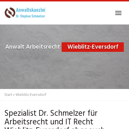
Skip
to
Tog
main
navi
content
Anwalt Arbeitsrecht
Wieblitz-Eversdorf
Start
»
Wieblitz-Eversdorf
Spezialist Dr. Schmelzer für
Arbeitsrecht und IT Recht