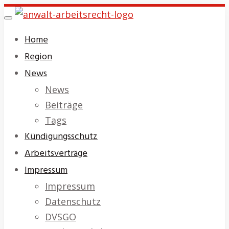
Skip
Toggle
to
navigation
Home
main
Region
content
News
News
Beiträge
Tags
Kündigungsschutz
Arbeitsverträge
Impressum
Impressum
Datenschutz
DVSGO