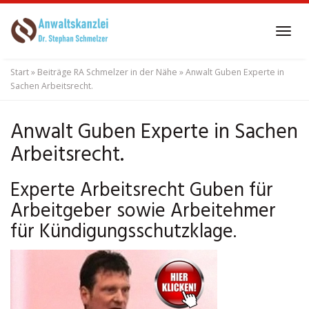
Skip
to
Tog
main
navi
content
Start
»
Beiträge RA Schmelzer in der Nähe
»
Anwalt Guben Experte in
Sachen Arbeitsrecht.
Anwalt Guben Experte in Sachen
Arbeitsrecht.
Experte Arbeitsrecht Guben für
Arbeitgeber sowie Arbeitehmer
für Kündigungsschutzklage.