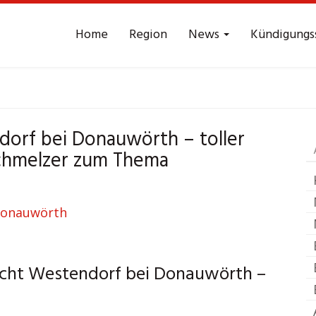
Home
Region
News
Kündigungs
srecht
Westendorf b
dorf bei Donauwörth – toller
 Schmelzer zum Thema
echt Westendorf bei Donauwörth –