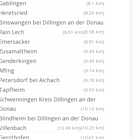
Gablingen
(8.1 km)
Heretsried
(8.29 km)
Binswangen bei Dillingen an der Donau
Rain Lech
(8.38 km)
(8.61 km)
Emersacker
(8.91 km)
Zusamaltheim
(9.43 km)
Genderkingen
(9.49 km)
Affing
(9.74 km)
Petersdorf bei Aichach
(9.78 km)
Tapfheim
(9.95 km)
Schwenningen Kreis Dillingen an der
Donau
(10.16 km)
Blindheim bei Dillingen an der Donau
Villenbach
(10.23 km)
(10.49 km)
Gersthofen
(10.61 km)