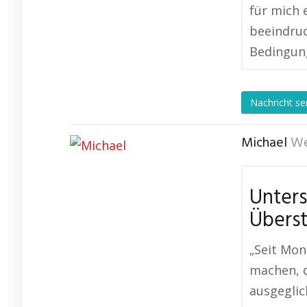
für mich 
beeindruc
Bedingung
Nachricht s
Michael
We
Unters
Übers
„Seit Mo
machen, d
ausgeglic