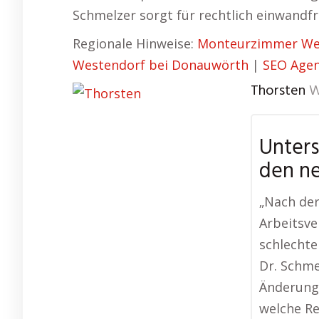
Schmelzer sorgt für rechtlich einwandf
Regionale Hinweise:
Monteurzimmer We
Westendorf bei Donauwörth
|
SEO Agen
Thorsten
W
Unters
den n
„Nach de
Arbeitsve
schlechte
Dr. Schme
Änderunge
welche Re