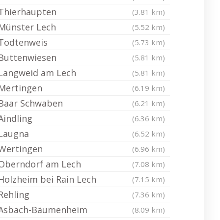
Thierhaupten
(3.81 km)
Münster Lech
(5.52 km)
Todtenweis
(5.73 km)
Buttenwiesen
(5.81 km)
Langweid am Lech
(5.81 km)
Mertingen
(6.19 km)
Baar Schwaben
(6.21 km)
Aindling
(6.36 km)
Laugna
(6.52 km)
Wertingen
(6.96 km)
Oberndorf am Lech
(7.08 km)
Holzheim bei Rain Lech
(7.15 km)
Rehling
(7.36 km)
Asbach-Bäumenheim
(8.09 km)