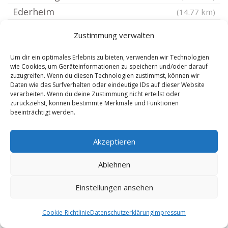
Ederheim
(14.77 km)
Niederschönenfeld
(14.85 km)
Zustimmung verwalten
Bächingen an der Brenz
(14.87 km)
Um dir ein optimales Erlebnis zu bieten, verwenden wir Technologien
Alerheim
(14.99 km)
wie Cookies, um Geräteinformationen zu speichern und/oder darauf
Gablingen
(15.19 km)
zuzugreifen. Wenn du diesen Technologien zustimmst, können wir
Daten wie das Surfverhalten oder eindeutige IDs auf dieser Website
Neresheim
(15.23 km)
verarbeiten. Wenn du deine Zustimmung nicht erteilst oder
zurückziehst, können bestimmte Merkmale und Funktionen
Holzheim bei Rain Lech
(15.25 km)
beeinträchtigt werden.
Syrgenstein Schwaben
(15.26 km)
Adelsried bei Augsburg
(15.45 km)
Akzeptieren
Baar Schwaben
(15.62 km)
Ablehnen
Todtenweis
(15.91 km)
Offingen Donau
(16 km)
Einstellungen ansehen
Nördlingen
(16.16 km)
Cookie-Richtlinie
Datenschutzerklärung
Impressum
Haldenwang Kreis Günzburg
(16.17 km)