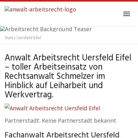
Skip
to
Tog
main
navi
content
Start
»
Uersfeld Eifel
Anwalt Arbeitsrecht
Uersfeld Eifel
Anwalt Arbeitsrecht Uersfeld Eifel
– toller Arbeitseinsatz von
Rechtsanwalt Schmelzer im
Hinblick auf Leiharbeit und
Werkvertrag.
Partnerstadt: Keine Partnerstadt bekannt
Fachanwalt Arbeitsrecht Uersfeld