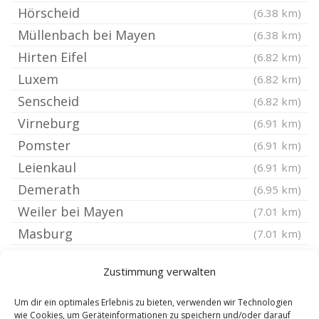
Hörscheid
(6.38 km)
Müllenbach bei Mayen
(6.38 km)
Hirten Eifel
(6.82 km)
Luxem
(6.82 km)
Senscheid
(6.82 km)
Virneburg
(6.91 km)
Pomster
(6.91 km)
Leienkaul
(6.91 km)
Demerath
(6.95 km)
Weiler bei Mayen
(7.01 km)
Masburg
(7.01 km)
Adenau
(7.06 km)
Zustimmung verwalten
Steiningen
(7.25 km)
Steineberg Eifel
(7.25 km)
Um dir ein optimales Erlebnis zu bieten, verwenden wir Technologien
wie Cookies, um Geräteinformationen zu speichern und/oder darauf