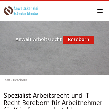
Skip
to
Tog
main
navi
content
Anwalt Arbeitsrecht
Bereborn
Start
»
Bereborn
Spezialist Arbeitsrecht und IT
Recht Bereborn für Arbeitnehmer