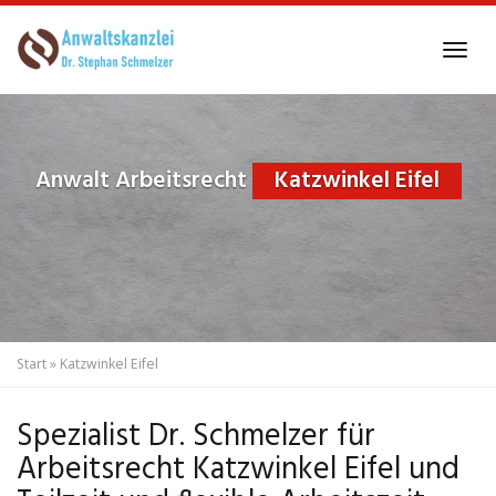
Skip
to
Tog
main
navi
content
Anwalt Arbeitsrecht
Katzwinkel Eifel
Start
»
Katzwinkel Eifel
Spezialist Dr. Schmelzer für
Arbeitsrecht Katzwinkel Eifel und