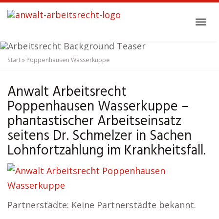
Skip
to
Tog
main
navi
content
Start
»
Poppenhausen Wasserkuppe
Anwalt Arbeitsrecht
Poppenhausen Wasserkuppe
Anwalt Arbeitsrecht
Poppenhausen Wasserkuppe –
phantastischer Arbeitseinsatz
seitens Dr. Schmelzer in Sachen
Lohnfortzahlung im Krankheitsfall.
Partnerstädte: Keine Partnerstädte bekannt.