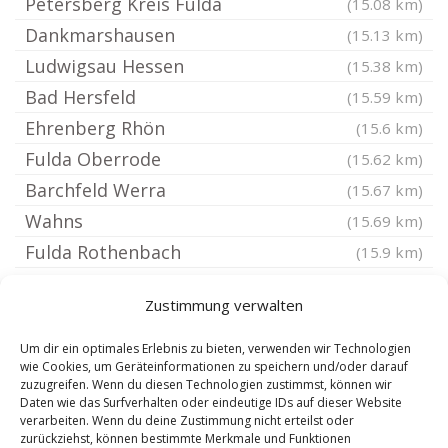
Petersberg Kreis Fulda
(15.08 km)
Dankmarshausen
(15.13 km)
Ludwigsau Hessen
(15.38 km)
Bad Hersfeld
(15.59 km)
Ehrenberg Rhön
(15.6 km)
Fulda Oberrode
(15.62 km)
Barchfeld Werra
(15.67 km)
Wahns
(15.69 km)
Fulda Rothenbach
(15.9 km)
Künzell
(15.9 km)
Zustimmung verwalten
Fladungen
(15.99 km)
Wildeck Hessen
(16.14 km)
Um dir ein optimales Erlebnis zu bieten, verwenden wir Technologien
wie Cookies, um Geräteinformationen zu speichern und/oder darauf
Hausen Rhön
(16.15 km)
zuzugreifen. Wenn du diesen Technologien zustimmst, können wir
Daten wie das Surfverhalten oder eindeutige IDs auf dieser Website
Ettenhausen an der Suhl
(16.37 km)
verarbeiten. Wenn du deine Zustimmung nicht erteilst oder
Breitungen Werra
(16.4 km)
zurückziehst, können bestimmte Merkmale und Funktionen