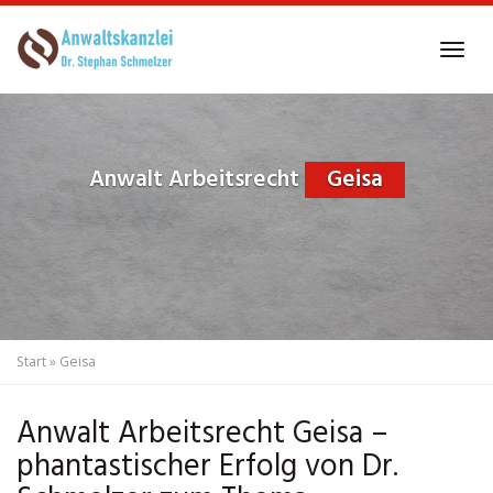
Skip
to
Tog
main
navi
content
Anwalt Arbeitsrecht
Geisa
Start
»
Geisa
Anwalt Arbeitsrecht Geisa –
phantastischer Erfolg von Dr.