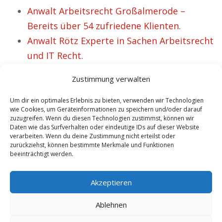
Anwalt Arbeitsrecht Großalmerode –
Bereits über 54 zufriedene Klienten.
Anwalt Rötz Experte in Sachen Arbeitsrecht
und IT Recht.
Anwalt Arbeitsrecht Frauenkirchen –
Zustimmung verwalten
Christina ist stolz auf ihren Beistand.
Kanzlei Dr. Schmelzer Anwalt IT- und
Um dir ein optimales Erlebnis zu bieten, verwenden wir Technologien
wie Cookies, um Geräteinformationen zu speichern und/oder darauf
Arbeitsrecht Büdelsdorf.
zuzugreifen. Wenn du diesen Technologien zustimmst, können wir
Daten wie das Surfverhalten oder eindeutige IDs auf dieser Website
Anwalt Arbeitsrecht Weener – Inzwischen
verarbeiten. Wenn du deine Zustimmung nicht erteilst oder
42 glückliche Mandanten.
zurückziehst, können bestimmte Merkmale und Funktionen
beeinträchtigt werden.
Anwalt Arbeitsrecht Wiesloch Vertretung
für Arbeitgeber sowie Arbeitehmer.
Akzeptieren
Ablehnen