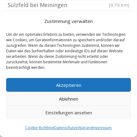
Sülzfeld bei Meiningen
(9.79 km)
Henneberg bei Meiningen
(9.92 km)
Zustimmung verwalten
Stockheim Unterfranken
(9.97 km)
Dermbach Thüringen
(10.39 km)
Um dir ein optimales Erlebnis zu bieten, verwenden wir Technologien
wie Cookies, um Geräteinformationen zu speichern und/oder darauf
Rockenstuhl
(10.56 km)
zuzugreifen. Wenn du diesen Technologien zustimmst, können wir
Daten wie das Surfverhalten oder eindeutige IDs auf dieser Website
Walldorf bei Meiningen
(10.8 km)
verarbeiten. Wenn du deine Zustimmung nicht erteilst oder
Urnshausen
(11.6 km)
zurückziehst, können bestimmte Merkmale und Funktionen
beeinträchtigt werden.
Bastheim
(11.73 km)
Wasungen
(11.75 km)
Akzeptieren
Meiningen
(11.76 km)
Ablehnen
Mellrichstadt
(11.77 km)
Wallbach bei Meiningen
(11.89 km)
Einstellungen ansehen
Bauerbach bei Meiningen
(11.91 km)
Untermaßfeld
Cookie-Richtlinie
Datenschutzerklärung
Impressum
(11.93 km)