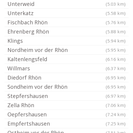
Unterweid
(5.03 km)
Unterkatz
(5.58 km)
Fischbach Rhön
(5.76 km)
Ehrenberg Rhön
(5.88 km)
Klings
(5.94 km)
Nordheim vor der Rhön
(5.95 km)
Kaltenlengsfeld
(6.16 km)
Willmars
(6.37 km)
Diedorf Rhön
(6.95 km)
Sondheim vor der Rhön
(6.95 km)
Stepfershausen
(6.97 km)
Zella Rhön
(7.06 km)
Oepfershausen
(7.24 km)
Empfertshausen
(7.25 km)
Ostheim vor der Rhön
(7.51 km)