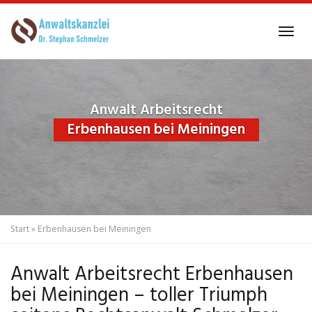
Skip
to
Tog
main
navi
content
Anwalt Arbeitsrecht
Erbenhausen bei Meiningen
Start
»
Erbenhausen bei Meiningen
Anwalt Arbeitsrecht Erbenhausen
bei Meiningen – toller Triumph