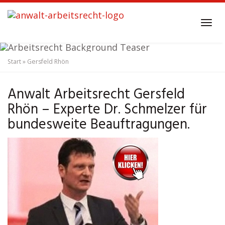
Skip
to
Tog
main
navi
content
Start
»
Gersfeld Rhön
Anwalt Arbeitsrecht
Gersfeld Rhön
Anwalt Arbeitsrecht Gersfeld
Rhön – Experte Dr. Schmelzer für
bundesweite Beauftragungen.