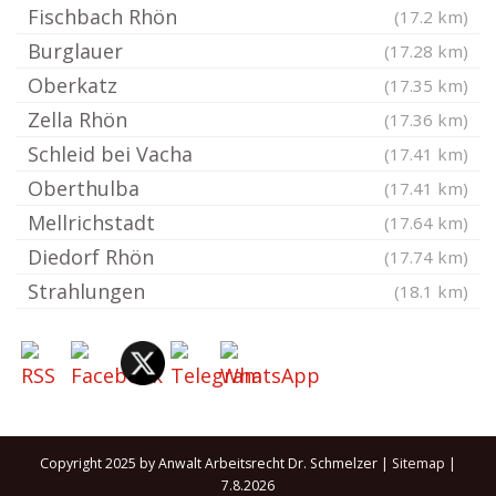
Fischbach Rhön
(17.2 km)
Burglauer
(17.28 km)
Oberkatz
(17.35 km)
Zella Rhön
(17.36 km)
Schleid bei Vacha
(17.41 km)
Oberthulba
(17.41 km)
Mellrichstadt
(17.64 km)
Diedorf Rhön
(17.74 km)
Strahlungen
(18.1 km)
Copyright 2025 by Anwalt Arbeitsrecht Dr. Schmelzer |
Sitemap
|
7.8.2026