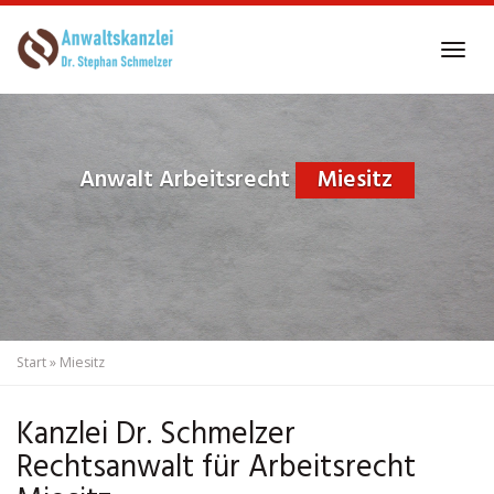
Skip
to
Tog
main
navi
content
Anwalt Arbeitsrecht
Miesitz
Start
»
Miesitz
Kanzlei Dr. Schmelzer
Rechtsanwalt für Arbeitsrecht