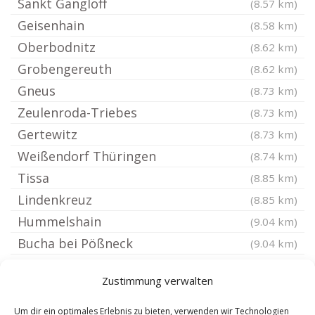
Sankt Gangloff
(8.57 km)
Geisenhain
(8.58 km)
Oberbodnitz
(8.62 km)
Grobengereuth
(8.62 km)
Gneus
(8.73 km)
Zeulenroda-Triebes
(8.73 km)
Gertewitz
(8.73 km)
Weißendorf Thüringen
(8.74 km)
Tissa
(8.85 km)
Lindenkreuz
(8.85 km)
Hummelshain
(9.04 km)
Bucha bei Pößneck
(9.04 km)
Langenwolschendorf
(9.05 km)
Zustimmung verwalten
Saale-Orla-Kreis
(9.05 km)
Volkmannsdorf bei Schleiz
(9.17 km)
Um dir ein optimales Erlebnis zu bieten, verwenden wir Technologien