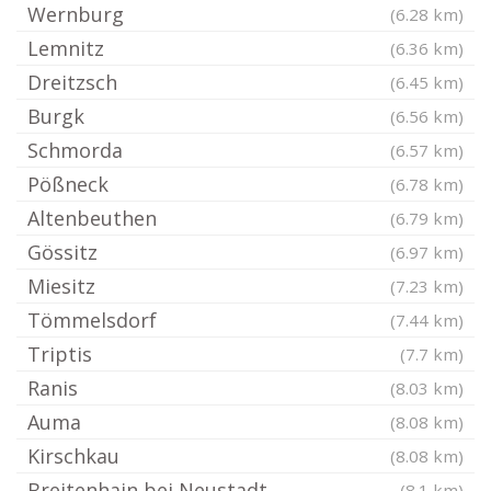
Wernburg
(6.28 km)
Lemnitz
(6.36 km)
Dreitzsch
(6.45 km)
Burgk
(6.56 km)
Schmorda
(6.57 km)
Pößneck
(6.78 km)
Altenbeuthen
(6.79 km)
Gössitz
(6.97 km)
Miesitz
(7.23 km)
Tömmelsdorf
(7.44 km)
Triptis
(7.7 km)
Ranis
(8.03 km)
Auma
(8.08 km)
Kirschkau
(8.08 km)
Breitenhain bei Neustadt
(8.1 km)