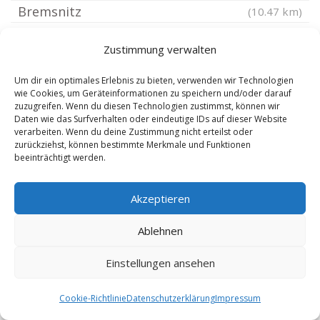
Bremsnitz
(10.47 km)
Merkendorf Thüringen
(10.48 km)
Zustimmung verwalten
Silberfeld
(10.48 km)
Wiebelsdorf
(10.55 km)
Um dir ein optimales Erlebnis zu bieten, verwenden wir Technologien
wie Cookies, um Geräteinformationen zu speichern und/oder darauf
Mittelpöllnitz
(10.59 km)
zuzugreifen. Wenn du diesen Technologien zustimmst, können wir
Daten wie das Surfverhalten oder eindeutige IDs auf dieser Website
Oberbodnitz
(10.77 km)
verarbeiten. Wenn du deine Zustimmung nicht erteilst oder
Karlsdorf bei Stadtroda
(10.77 km)
zurückziehst, können bestimmte Merkmale und Funktionen
beeinträchtigt werden.
Geroda bei Neustadt
(10.87 km)
Lindig bei Jena
(10.9 km)
Akzeptieren
Zeulenroda-Triebes
(10.95 km)
Ablehnen
Saalburg-Ebersdorf
(11.04 km)
Kleineutersdorf
(11.31 km)
Einstellungen ansehen
Cookie-Richtlinie
Datenschutzerklärung
Impressum