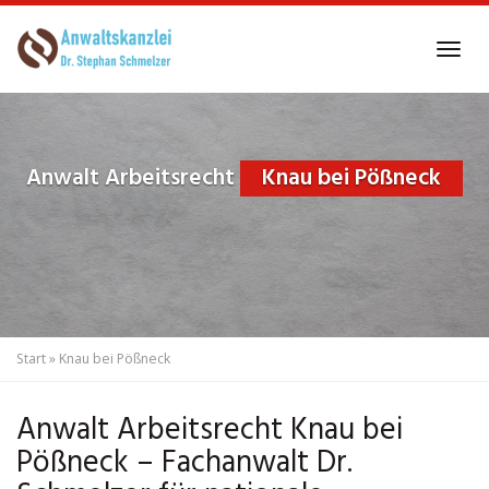
Skip
to
Tog
main
navi
content
Anwalt Arbeitsrecht
Knau bei Pößneck
Start
»
Knau bei Pößneck
Anwalt Arbeitsrecht Knau bei
Pößneck – Fachanwalt Dr.