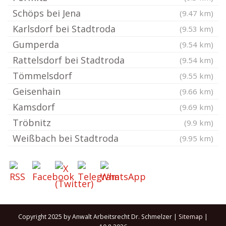
Schöps bei Jena
(9.47 km)
Karlsdorf bei Stadtroda
(9.53 km)
Gumperda
(9.54 km)
Rattelsdorf bei Stadtroda
(9.54 km)
Tömmelsdorf
(9.55 km)
Geisenhain
(9.66 km)
Kamsdorf
(9.69 km)
Tröbnitz
(9.9 km)
Weißbach bei Stadtroda
(9.95 km)
Copyright 2025 by Anwalt Arbeitsrecht Dr. Schmelzer |
Sitemap
|