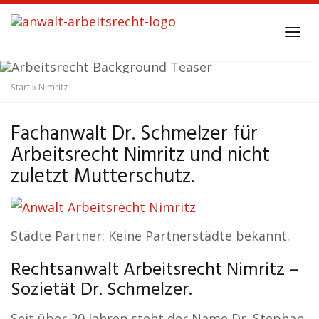
Skip
to
Tog
main
navi
content
Start
»
Nimritz
Anwalt Arbeitsrecht
Nimritz
Fachanwalt Dr. Schmelzer für
Arbeitsrecht Nimritz und nicht
zuletzt Mutterschutz.
Städte Partner: Keine Partnerstädte bekannt.
Rechtsanwalt Arbeitsrecht Nimritz –
Sozietät Dr. Schmelzer.
Seit über 20 Jahren steht der Name Dr. Stephan