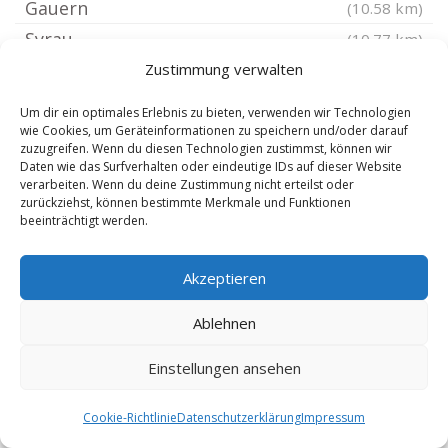
Gauern
(10.58 km)
Syrau
(10.77 km)
Hilbersdorf bei Gera
Zustimmung verwalten
(10.91 km)
Mühltroff
(10.99 km)
Um dir ein optimales Erlebnis zu bieten, verwenden wir Technologien
Mohlsdorf
wie Cookies, um Geräteinformationen zu speichern und/oder darauf
(11.01 km)
zuzugreifen. Wenn du diesen Technologien zustimmst, können wir
Plauen Röttis
(11.04 km)
Daten wie das Surfverhalten oder eindeutige IDs auf dieser Website
verarbeiten. Wenn du deine Zustimmung nicht erteilst oder
Schleiz
(11.16 km)
zurückziehst, können bestimmte Merkmale und Funktionen
beeinträchtigt werden.
Netzschkau
(11.21 km)
Plauen Jößnitz
(11.25 km)
Akzeptieren
Linda bei Gera
(11.37 km)
Plothen
(11.48 km)
Ablehnen
Rosendorf
(11.72 km)
Einstellungen ansehen
Gera Niederschelderhütte
(11.72 km)
Gera Niederschelden
(11.72 km)
Cookie-Richtlinie
Datenschutzerklärung
Impressum
Saara bei Gera
(11.72 km)