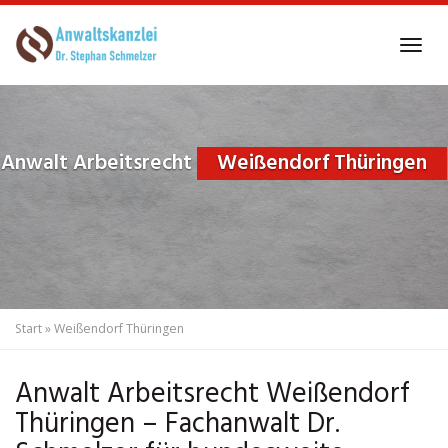
Skip
to
Tog
main
navi
content
Anwalt Arbeitsrecht
Weißendorf Thüringen
Start
»
Weißendorf Thüringen
Anwalt Arbeitsrecht Weißendorf
Thüringen – Fachanwalt Dr.