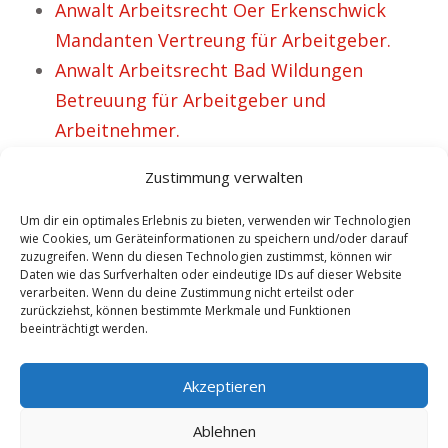
Anwalt Arbeitsrecht Oer Erkenschwick
Mandanten Vertreung für Arbeitgeber.
Anwalt Arbeitsrecht Bad Wildungen
Betreuung für Arbeitgeber und
Arbeitnehmer.
Anwalt Arbeitsrecht Ludwigslust – Mehr als
Zustimmung verwalten
42 fröhliche Kunden.
Kanzlei Dr. Schmelzer Anwalt IT- und
Um dir ein optimales Erlebnis zu bieten, verwenden wir Technologien
wie Cookies, um Geräteinformationen zu speichern und/oder darauf
Arbeitsrecht Schwaz.
zuzugreifen. Wenn du diesen Technologien zustimmst, können wir
Daten wie das Surfverhalten oder eindeutige IDs auf dieser Website
Anwalt Arbeitsrecht Sitten – Felicitas ist
verarbeiten. Wenn du deine Zustimmung nicht erteilst oder
super glücklich.
zurückziehst, können bestimmte Merkmale und Funktionen
beeinträchtigt werden.
Rechtsanwalt Mühldorf Experte für IT- und
Arbeitsrecht.
Akzeptieren
Ablehnen