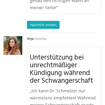
genau den richtigen Mann an
meiner Seite!“
Nachricht senden
Anja
Haselau
Unterstützung bei
unrechtmäßiger
Kündigung während
der Schwangerschaft
„Ich kann Dr. Schmelzer nur
wärmstens empfehlen! Während
meiner Schwangerschaft wurde