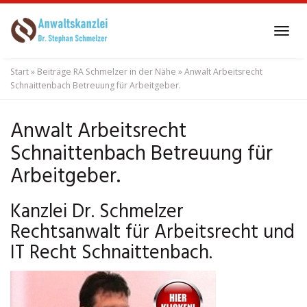
Skip
to
Tog
main
navi
content
Start
»
Beiträge RA Schmelzer in der Nähe
»
Anwalt Arbeitsrecht
Schnaittenbach Betreuung für Arbeitgeber.
Anwalt Arbeitsrecht
Schnaittenbach Betreuung für
Arbeitgeber.
Kanzlei Dr. Schmelzer
Rechtsanwalt für Arbeitsrecht und
IT Recht Schnaittenbach.