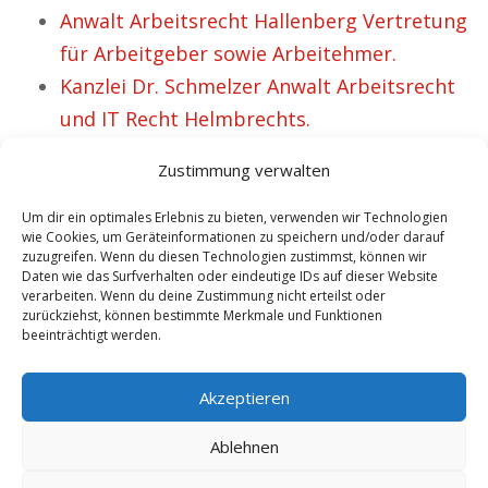
Anwalt Arbeitsrecht Hallenberg Vertretung
für Arbeitgeber sowie Arbeitehmer.
Kanzlei Dr. Schmelzer Anwalt Arbeitsrecht
und IT Recht Helmbrechts.
Anwalt Arbeitsrecht Bregenz Vertretung
Zustimmung verwalten
für Arbeitgeber und Arbeitnehmer.
Anwalt Schkölen in Sachen Arbeitsrecht.
Um dir ein optimales Erlebnis zu bieten, verwenden wir Technologien
wie Cookies, um Geräteinformationen zu speichern und/oder darauf
Anwalt Arbeitsrecht Kandern – Bereits 35
zuzugreifen. Wenn du diesen Technologien zustimmst, können wir
Daten wie das Surfverhalten oder eindeutige IDs auf dieser Website
zufriedene Klienten.
verarbeiten. Wenn du deine Zustimmung nicht erteilst oder
Anwalt Arbeitsrecht Rüdesheim Mandanten
zurückziehst, können bestimmte Merkmale und Funktionen
beeinträchtigt werden.
Vertreung für Arbeitgeber.
Anwalt Rastatt bzgl. Arbeitsrecht.
Akzeptieren
Ablehnen