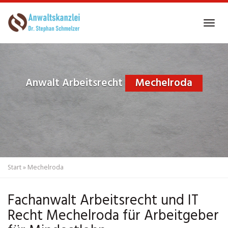
Skip
to
Tog
main
navi
content
Anwalt Arbeitsrecht
Mechelroda
Start
»
Mechelroda
Fachanwalt Arbeitsrecht und IT
Recht Mechelroda für Arbeitgeber