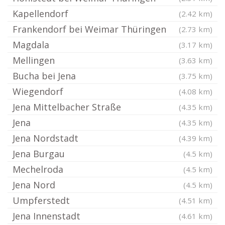
Kapellendorf
(2.42 km)
Frankendorf bei Weimar Thüringen
(2.73 km)
Magdala
(3.17 km)
Mellingen
(3.63 km)
Bucha bei Jena
(3.75 km)
Wiegendorf
(4.08 km)
Jena Mittelbacher Straße
(4.35 km)
Jena
(4.35 km)
Jena Nordstadt
(4.39 km)
Jena Burgau
(4.5 km)
Mechelroda
(4.5 km)
Jena Nord
(4.5 km)
Umpferstedt
(4.51 km)
Jena Innenstadt
(4.61 km)