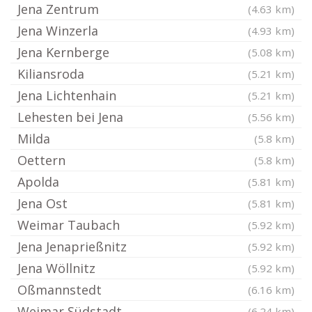
Jena Zentrum
(4.63 km)
Jena Winzerla
(4.93 km)
Jena Kernberge
(5.08 km)
Kiliansroda
(5.21 km)
Jena Lichtenhain
(5.21 km)
Lehesten bei Jena
(5.56 km)
Milda
(5.8 km)
Oettern
(5.8 km)
Apolda
(5.81 km)
Jena Ost
(5.81 km)
Weimar Taubach
(5.92 km)
Jena Jenaprießnitz
(5.92 km)
Jena Wöllnitz
(5.92 km)
Oßmannstedt
(6.16 km)
Weimar Südstadt
(6.24 km)