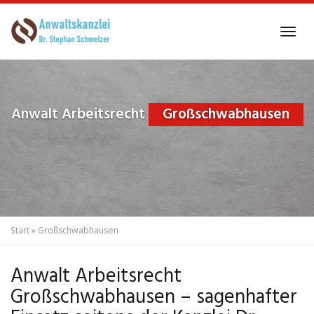
Skip
to
Tog
main
navi
content
Anwalt Arbeitsrecht
Großschwabhausen
Start
»
Großschwabhausen
Anwalt Arbeitsrecht
Großschwabhausen – sagenhafter