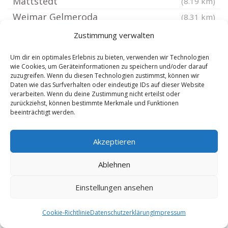
Mattstedt
(8.19 km)
Weimar Gelmeroda
(8.31 km)
Golmsdorf
(8.31 km)
Zustimmung verwalten
Gumperda
(8.35 km)
Um dir ein optimales Erlebnis zu bieten, verwenden wir Technologien
Wohlsborn
(8.57 km)
wie Cookies, um Geräteinformationen zu speichern und/oder darauf
zuzugreifen. Wenn du diesen Technologien zustimmst, können wir
Schöps bei Jena
(8.58 km)
Daten wie das Surfverhalten oder eindeutige IDs auf dieser Website
verarbeiten. Wenn du deine Zustimmung nicht erteilst oder
Weimar Ettersbergsiedlung
(8.59 km)
zurückziehst, können bestimmte Merkmale und Funktionen
Weimar Gaberndorf
(8.69 km)
beeinträchtigt werden.
Zimmern bei Jena
(8.71 km)
Akzeptieren
Weimar Holzdorf
(8.71 km)
Großlöbichau
(8.71 km)
Ablehnen
Hainichen bei Jena
(8.74 km)
Einstellungen ansehen
Weimar Niedergrunstedt
(8.78 km)
Liebstedt
(8.84 km)
Cookie-Richtlinie
Datenschutzerklärung
Impressum
Weimar Legefeld
(9.01 km)