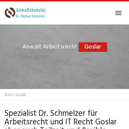
Skip
to
Tog
main
navi
content
Anwalt Arbeitsrecht
Goslar
Start
»
Goslar
Spezialist Dr. Schmelzer für
Arbeitsrecht und IT Recht Goslar