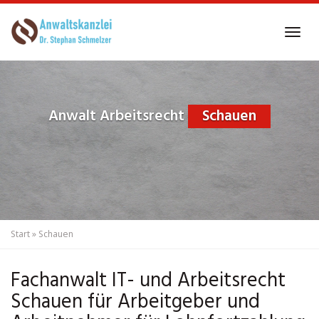
Skip
to
Tog
main
navi
content
Anwalt Arbeitsrecht
Schauen
Start
»
Schauen
Fachanwalt IT- und Arbeitsrecht
Schauen für Arbeitgeber und