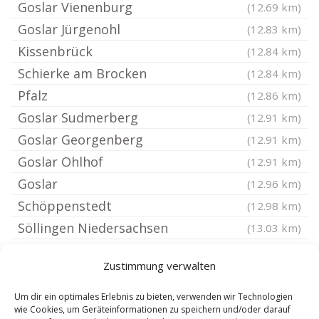
Goslar Vienenburg
(12.69 km)
Goslar Jürgenohl
(12.83 km)
Kissenbrück
(12.84 km)
Schierke am Brocken
(12.84 km)
Pfalz
(12.86 km)
Goslar Sudmerberg
(12.91 km)
Goslar Georgenberg
(12.91 km)
Goslar Ohlhof
(12.91 km)
Goslar
(12.96 km)
Schöppenstedt
(12.98 km)
Söllingen Niedersachsen
(13.03 km)
Wittmar
(13.15 km)
Zustimmung verwalten
Ingeleben
(13.17 km)
Langenstein Harz
(13.3 km)
Um dir ein optimales Erlebnis zu bieten, verwenden wir Technologien
wie Cookies, um Geräteinformationen zu speichern und/oder darauf
Flöthe
(13.54 km)