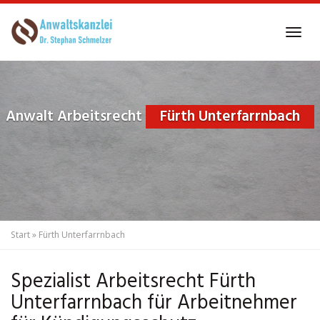
Skip
to
Tog
main
navi
content
Anwalt Arbeitsrecht
Fürth Unterfarrnbach
Start
»
Fürth Unterfarrnbach
Spezialist Arbeitsrecht Fürth
Unterfarrnbach für Arbeitnehmer