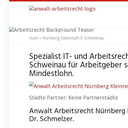
Skip
to
main
content
Start
»
Nürnberg Kleinreuth b Schweinau
Anwalt Arbeitsre
Spezialist IT- und Arbeitsre
Schweinau für Arbeitgeber 
Mindestlohn.
Städte Partner: Keine Partnerstädte
Anwalt Arbeitsrecht Nürnberg 
Dr. Schmelzer.