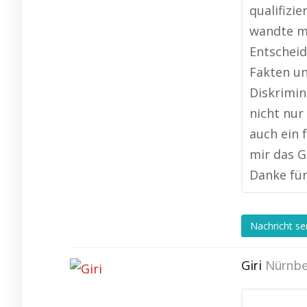
qualifizi
wandte mi
Entscheidu
Fakten und
Diskrimin
nicht nur
auch ein 
mir das G
Danke für
Nachricht s
Giri
Nürnbe