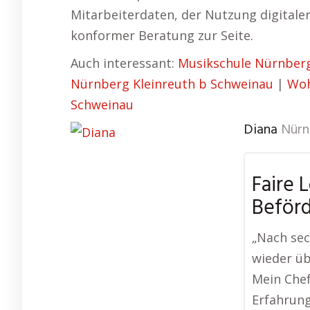
Mitarbeiterdaten, der Nutzung digital
konformer Beratung zur Seite.
Auch interessant:
Musikschule Nürnberg
Nürnberg Kleinreuth b Schweinau
|
Woh
Schweinau
Diana
Nürn
Faire 
Beför
„Nach sec
wieder ü
Mein Che
Erfahrung