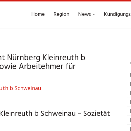
Home
Region
News
Kündigungs
cht
Nürnberg Kleinr
cht Nürnberg Kleinreuth b
sowie Arbeitehmer für
Kleinreuth b Schweinau – Sozietät