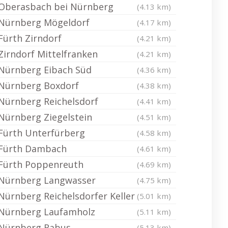
Oberasbach bei Nürnberg
(4.13 km)
Nürnberg Mögeldorf
(4.17 km)
Fürth Zirndorf
(4.21 km)
Zirndorf Mittelfranken
(4.21 km)
Nürnberg Eibach Süd
(4.36 km)
Nürnberg Boxdorf
(4.38 km)
Nürnberg Reichelsdorf
(4.41 km)
Nürnberg Ziegelstein
(4.51 km)
Fürth Unterfürberg
(4.58 km)
Fürth Dambach
(4.61 km)
Fürth Poppenreuth
(4.69 km)
Nürnberg Langwasser
(4.75 km)
Nürnberg Reichelsdorfer Keller
(5.01 km)
Nürnberg Laufamholz
(5.11 km)
Nürnberg Rabus
(5.13 km)