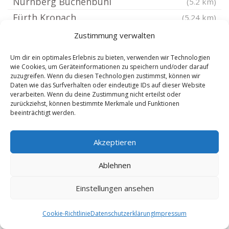
Nürnberg Buchenbühl
(5.2 km)
Fürth Kronach
(5.24 km)
Fürth Unterfarrnbach
(5.25 km)
Zustimmung verwalten
Nürnberg Eibach Süd
(5.26 km)
Um dir ein optimales Erlebnis zu bieten, verwenden wir Technologien
Nürnberg Reichelsdorf
(5.32 km)
wie Cookies, um Geräteinformationen zu speichern und/oder darauf
zuzugreifen. Wenn du diesen Technologien zustimmst, können wir
Nürnberg Langwasser
(5.44 km)
Daten wie das Surfverhalten oder eindeutige IDs auf dieser Website
verarbeiten. Wenn du deine Zustimmung nicht erteilst oder
Fürth Burgfarrnbach
(5.83 km)
zurückziehst, können bestimmte Merkmale und Funktionen
Nürnberg Reichelsdorfer Keller
(5.92 km)
beeinträchtigt werden.
Nürnberg Rabus
(6 km)
Akzeptieren
Fürth Vach
(6.05 km)
Nürnberg Rehhof
(6.23 km)
Ablehnen
Nürnberg Heroldsberg
(6.76 km)
Einstellungen ansehen
Nürnberg Worzeldorf
(6.83 km)
Nürnberg Moorenbrunn
(6.84 km)
Cookie-Richtlinie
Datenschutzerklärung
Impressum
Nürnberg Katzwang
(7.05 km)