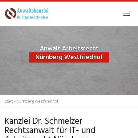
Skip
to
Tog
main
navi
content
Anwalt Arbeitsrecht
Nürnberg Westfriedhof
Start
»
Nürnberg Westfriedhof
Kanzlei Dr. Schmelzer
Rechtsanwalt für IT- und