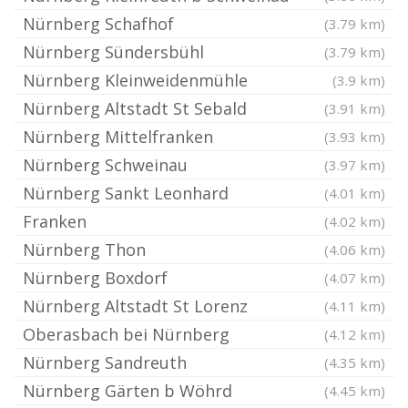
Nürnberg Schafhof
(3.79 km)
Nürnberg Sündersbühl
(3.79 km)
Nürnberg Kleinweidenmühle
(3.9 km)
Nürnberg Altstadt St Sebald
(3.91 km)
Nürnberg Mittelfranken
(3.93 km)
Nürnberg Schweinau
(3.97 km)
Nürnberg Sankt Leonhard
(4.01 km)
Franken
(4.02 km)
Nürnberg Thon
(4.06 km)
Nürnberg Boxdorf
(4.07 km)
Nürnberg Altstadt St Lorenz
(4.11 km)
Oberasbach bei Nürnberg
(4.12 km)
Nürnberg Sandreuth
(4.35 km)
Nürnberg Gärten b Wöhrd
(4.45 km)