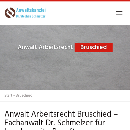
Skip
to
Tog
main
navi
content
Anwalt Arbeitsrecht
Bruschied
Start
»
Bruschied
Anwalt Arbeitsrecht Bruschied –
Fachanwalt Dr. Schmelzer für