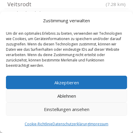
Veitsrodt
(7.28 km)
Becherbach bei Kirn
(7.28 km)
Zustimmung verwalten
Mengerschied
(7.28 km)
Langenthal Hunsrück
(7.43 km)
Um dir ein optimales Erlebnis zu bieten, verwenden wir Technologien
wie Cookies, um Geräteinformationen zu speichern und/oder darauf
Niedersohren
(7.52 km)
zuzugreifen. Wenn du diesen Technologien zustimmst, können wir
Schmidthachenbach
Daten wie das Surfverhalten oder eindeutige IDs auf dieser Website
(7.52 km)
verarbeiten. Wenn du deine Zustimmung nicht erteilst oder
Weiler bei Monzingen
(7.78 km)
zurückziehst, können bestimmte Merkmale und Funktionen
beeinträchtigt werden.
Bruchweiler
(7.78 km)
Schauren bei Idar-Oberstein
(7.78 km)
Akzeptieren
Ravengiersburg
(7.84 km)
Sohren Hunsrück
Ablehnen
(7.84 km)
Vollmersbach
(7.85 km)
Einstellungen ansehen
Cookie-Richtlinie
Datenschutzerklärung
Impressum