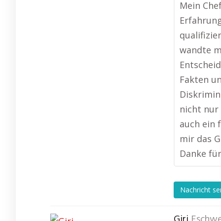
Mein Che
Erfahrung
qualifizi
wandte mi
Entscheidu
Fakten und
Diskrimin
nicht nur
auch ein 
mir das G
Danke für
Nachricht s
Giri
Eschwe