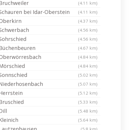
Bruchweiler
(4.11 km)
Schauren bei Idar-Oberstein
(4.11 km)
Oberkirn
(4.37 km)
Schwerbach
(4.56 km)
Sohrschied
(4.56 km)
Büchenbeuren
(4.67 km)
Oberwörresbach
(4.84 km)
Mörschied
(4.84 km)
Sonnschied
(5.02 km)
Niederhosenbach
(5.07 km)
Herrstein
(5.12 km)
Bruschied
(5.33 km)
Dill
(5.48 km)
Kleinich
(5.64 km)
Lautzenhausen
(5.8 km)