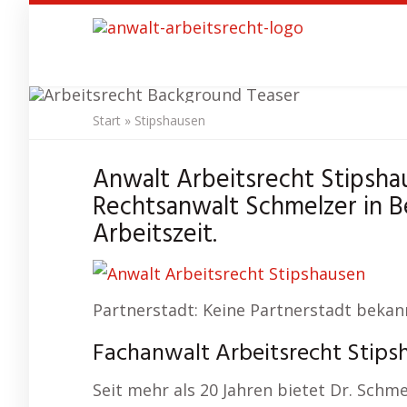
Skip
to
main
content
Start
»
Stipshausen
Anwalt
Anwalt Arbeitsrecht Stipsha
Rechtsanwalt Schmelzer in Be
Arbeitszeit.
Partnerstadt: Keine Partnerstadt bekan
Fachanwalt Arbeitsrecht Stipsh
Seit mehr als 20 Jahren bietet Dr. Sch