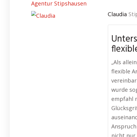
Agentur Stipshausen
Claudia
Sti
Unters
flexib
„Als alle
flexible 
vereinbar
wurde sog
empfahl m
Glücksgri
auseinand
Anspruch 
nicht nur