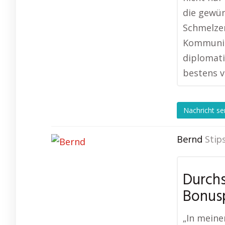
die gewün
Schmelzer
Kommunika
diplomati
bestens v
Nachricht s
Bernd
Stip
Durchs
Bonus
„In mein