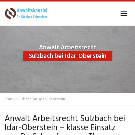
Skip
to
Tog
main
navi
content
Anwalt Arbeitsrecht
Sulzbach bei Idar-Oberstein
Start
»
Sulzbach bei Idar-Oberstein
Anwalt Arbeitsrecht Sulzbach bei
Idar-Oberstein – klasse Einsatz