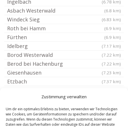
Ingelbach
(6.78 km)
Asbach Westerwald
(6.8 km)
Windeck Sieg
(6.83 km)
Roth bei Hamm
(6.9 km)
Fürthen
(6.9 km)
Idelberg
(7.17 km)
Borod Westerwald
(7.22 km)
Berod bei Hachenburg
(7.22 km)
Giesenhausen
(7.23 km)
Etzbach
(7.37 km)
Burglahr
(7.38 km)
Zustimmung verwalten
Oberdreis Westerwald
(7.48 km)
Bruchertseifen
(7.58 km)
Um dir ein optimales Erlebnis zu bieten, verwenden wir Technologien
wie Cookies, um Geräteinformationen zu speichern und/oder darauf
Steimel
(7.59 km)
zuzugreifen. Wenn du diesen Technologien zustimmst, können wir
Daten wie das Surfverhalten oder eindeutige IDs auf dieser Website
Peterslahr
(7.71 km)