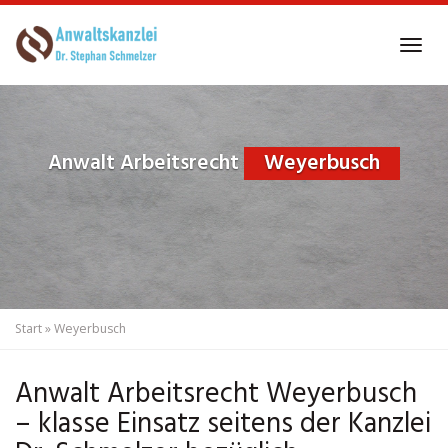
Skip
to
Tog
main
navi
content
Anwalt Arbeitsrecht
Weyerbusch
Start
»
Weyerbusch
Anwalt Arbeitsrecht Weyerbusch
– klasse Einsatz seitens der Kanzlei