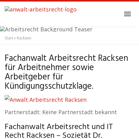
Skip
to
Tog
main
navi
content
Start
»
Racksen
Anwalt Arbeitsrecht
Racksen
Fachanwalt Arbeitsrecht Racksen
für Arbeitnehmer sowie
Arbeitgeber für
Kündigungsschutzklage.
Partnerstadt: Keine Partnerstadt bekannt
Fachanwalt Arbeitsrecht und IT
Recht Racksen – Sozietät Dr.