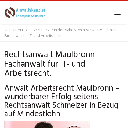
Skip
to
Tog
main
navi
content
Start
»
Beiträge RA Schmelzer in der Nähe
»
Rechtsanwalt Maulbronn
Fachanwalt für IT- und Arbeitsrecht.
Rechtsanwalt Maulbronn
Fachanwalt für IT- und
Arbeitsrecht.
Anwalt Arbeitsrecht Maulbronn –
wunderbarer Erfolg seitens
Rechtsanwalt Schmelzer in Bezug
auf Mindestlohn.