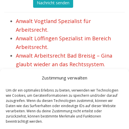
Nachricht senden
Anwalt Vogtland Spezialist für
Arbeitsrecht.
Anwalt Löffingen Spezialist im Bereich
Arbeitsrecht.
Anwalt Arbeitsrecht Bad Breisig – Gina
glaubt wieder an das Rechtssystem.
Kanzlei Dr. Schmelzer Anwalt IT- und
Zustimmung verwalten
Arbeitsrecht Norderstedt.
Anwalt Arbeitsrecht Bebra – Leni hat den
Um dir ein optimales Erlebnis zu bieten, verwenden wir Technologien
wie Cookies, um Geräteinformationen zu speichern und/oder darauf
Fall gewonnen.
zuzugreifen. Wenn du diesen Technologien zustimmst, können wir
Daten wie das Surfverhalten oder eindeutige IDs auf dieser Website
Rechtsanwalt Wassertrüdingen Fachanwalt
verarbeiten. Wenn du deine Zustimmung nicht erteilst oder
für Arbeitsrecht.
zurückziehst, können bestimmte Merkmale und Funktionen
beeinträchtigt werden.
Anwalt Oberwart Fachanwalt in Sachen