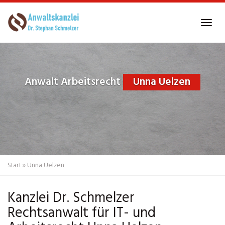
Skip
to
Tog
main
navi
content
Anwalt Arbeitsrecht
Unna Uelzen
Start
»
Unna Uelzen
Kanzlei Dr. Schmelzer
Rechtsanwalt für IT- und