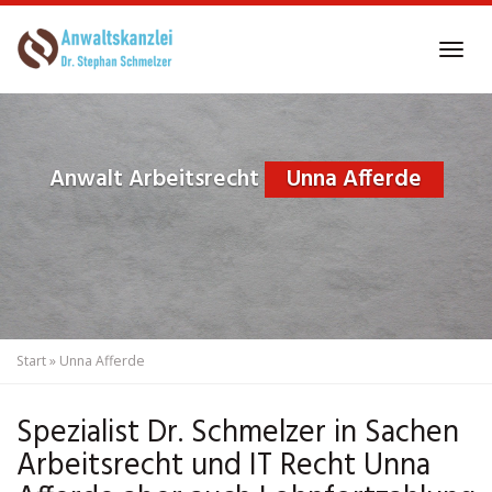
Skip
to
Tog
main
navi
content
Anwalt Arbeitsrecht
Unna Afferde
Start
»
Unna Afferde
Spezialist Dr. Schmelzer in Sachen
Arbeitsrecht und IT Recht Unna