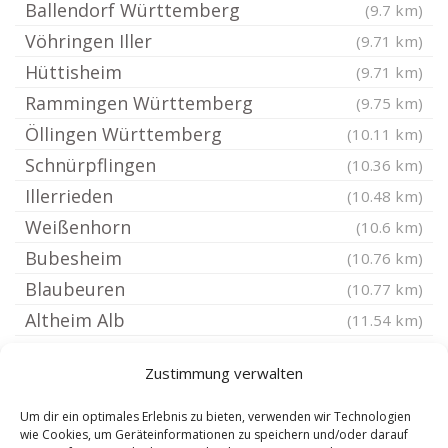
Ballendorf Württemberg
(9.7 km)
Vöhringen Iller
(9.71 km)
Hüttisheim
(9.71 km)
Rammingen Württemberg
(9.75 km)
Öllingen Württemberg
(10.11 km)
Schnürpflingen
(10.36 km)
Illerrieden
(10.48 km)
Weißenhorn
(10.6 km)
Bubesheim
(10.76 km)
Blaubeuren
(10.77 km)
Altheim Alb
(11.54 km)
Asselfingen
(11.64 km)
Zustimmung verwalten
Oberdischingen
(11.66 km)
Achstetten
(11.67 km)
Um dir ein optimales Erlebnis zu bieten, verwenden wir Technologien
wie Cookies, um Geräteinformationen zu speichern und/oder darauf
Günzburg
(11.69 km)