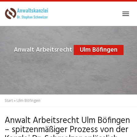
Skip
to
Tog
main
navi
content
Anwalt Arbeitsrecht
Ulm Böfingen
Start
»
Ulm Böfingen
Anwalt Arbeitsrecht Ulm Böfingen
– spitzenmäßiger Prozess von der