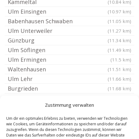
Kammeltal
(10.84 km)
Ulm Einsingen
(10.97 km)
Babenhausen Schwaben
(11.05 km)
Ulm Unterweiler
(11.27 km)
Günzburg
(11.34 km)
Ulm Söflingen
(11.49 km)
Ulm Ermingen
(11.5 km)
Waltenhausen
(11.51 km)
Ulm Lehr
(11.66 km)
Burgrieden
(11.68 km)
Kirchhaslach
(12.04 km)
Zustimmung verwalten
Ulm Mähringen
(12.11 km)
Aletshausen
(12.13 km)
Um dir ein optimales Erlebnis zu bieten, verwenden wir Technologien
wie Cookies, um Geräteinformationen zu speichern und/oder darauf
Kirchberg an der Iller
(12.14 km)
zuzugreifen. Wenn du diesen Technologien zustimmst, können wir
Daten wie das Surfverhalten oder eindeutige IDs auf dieser Website
Ulm Oberhaslach
(12.17 km)