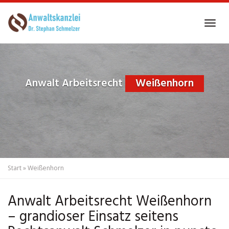
Skip
to
Tog
main
navi
content
Anwalt Arbeitsrecht
Weißenhorn
Start
»
Weißenhorn
Anwalt Arbeitsrecht Weißenhorn
– grandioser Einsatz seitens