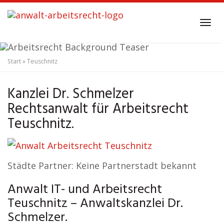
Skip
to
Tog
main
navi
content
Start
»
Teuschnitz
Anwalt Arbeitsrecht
Teuschnitz
Kanzlei Dr. Schmelzer
Rechtsanwalt für Arbeitsrecht
Teuschnitz.
Städte Partner: Keine Partnerstadt bekannt
Anwalt IT- und Arbeitsrecht
Teuschnitz – Anwaltskanzlei Dr.
Schmelzer.