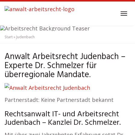
Skip
to
Tog
main
navi
content
Start
»
Judenbach
Anwalt Arbeitsrecht
Judenbach
Anwalt Arbeitsrecht Judenbach –
Experte Dr. Schmelzer für
überregionale Mandate.
Partnerstadt: Keine Partnerstadt bekannt
Rechtsanwalt IT- und Arbeitsrecht
Judenbach – Kanzlei Dr. Schmelzer.
Mit über zwei Jahrzehnten Erfahrung setzt Dr.