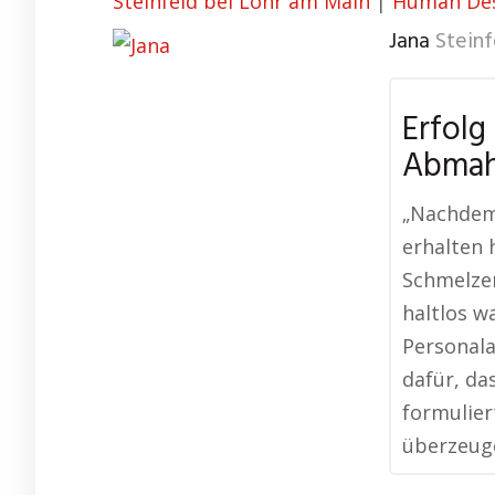
Steinfeld bei Lohr am Main
|
Human Des
Jana
Steinf
Erfolg
Abma
„Nachdem
erhalten h
Schmelzer
haltlos wa
Personala
dafür, da
formulier
überzeug