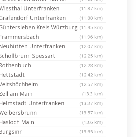
Wiesthal Unterfranken
(11.87 km)
Gräfendorf Unterfranken
(11.88 km)
Güntersleben Kreis Würzburg
(11.95 km)
Frammersbach
(11.96 km)
Neuhütten Unterfranken
(12.07 km)
Schollbrunn Spessart
(12.25 km)
Rothenbuch
(12.28 km)
Hettstadt
(12.42 km)
Veitshöchheim
(12.57 km)
Zell am Main
(13.3 km)
Helmstadt Unterfranken
(13.37 km)
Weibersbrunn
(13.57 km)
Hasloch Main
(13.6 km)
Burgsinn
(13.65 km)