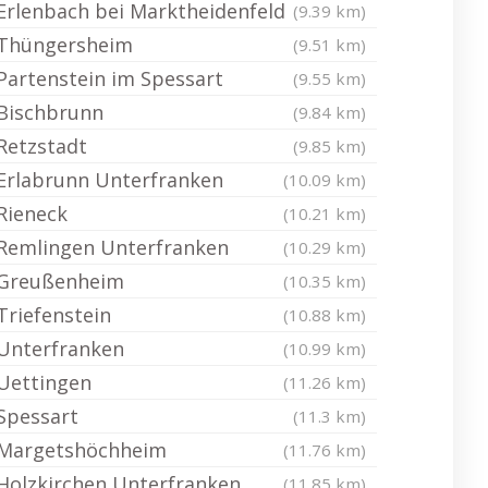
Erlenbach bei Marktheidenfeld
(9.39 km)
Thüngersheim
(9.51 km)
Partenstein im Spessart
(9.55 km)
Bischbrunn
(9.84 km)
Retzstadt
(9.85 km)
Erlabrunn Unterfranken
(10.09 km)
Rieneck
(10.21 km)
Remlingen Unterfranken
(10.29 km)
Greußenheim
(10.35 km)
Triefenstein
(10.88 km)
Unterfranken
(10.99 km)
Uettingen
(11.26 km)
Spessart
(11.3 km)
Margetshöchheim
(11.76 km)
Holzkirchen Unterfranken
(11.85 km)