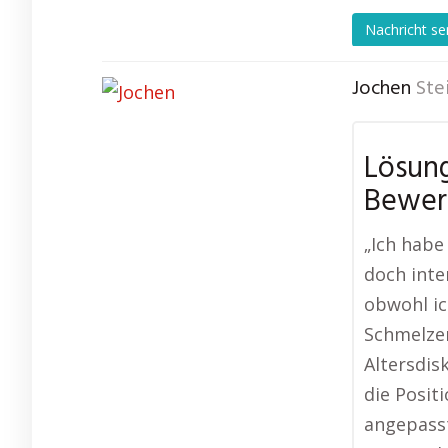
Nachricht s
Jochen
Ste
Lösung
Bewer
„Ich habe
doch inte
obwohl ic
Schmelzer
Altersdis
die Posit
angepasst