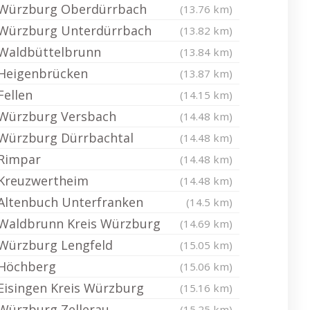
Würzburg Oberdürrbach
(13.76 km)
Würzburg Unterdürrbach
(13.82 km)
Waldbüttelbrunn
(13.84 km)
Heigenbrücken
(13.87 km)
Fellen
(14.15 km)
Würzburg Versbach
(14.48 km)
Würzburg Dürrbachtal
(14.48 km)
Rimpar
(14.48 km)
Kreuzwertheim
(14.48 km)
Altenbuch Unterfranken
(14.5 km)
Waldbrunn Kreis Würzburg
(14.69 km)
Würzburg Lengfeld
(15.05 km)
Höchberg
(15.06 km)
Eisingen Kreis Würzburg
(15.16 km)
Würzburg Zellerau
(15.25 km)